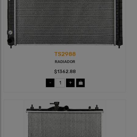
TS2988
RADIADOR
$1362.88
-
+