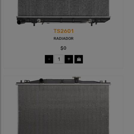
TS2601
RADIADOR
$0
-
+