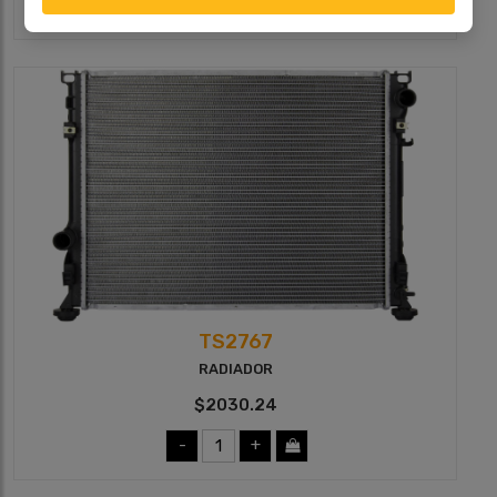
-
+
TS2767
RADIADOR
$2030.24
-
+