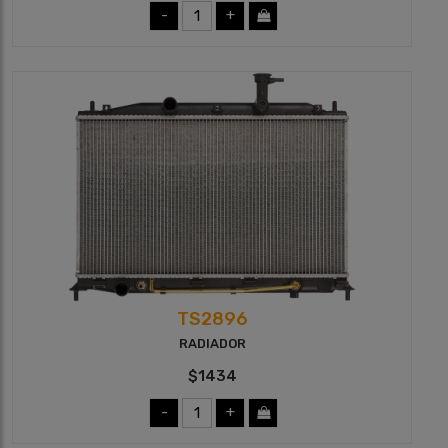
-
+
TS2896
RADIADOR
$1434
-
+