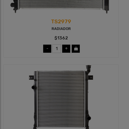
TS2979
RADIADOR
$1362
-
+