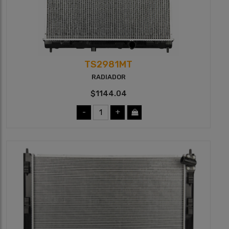
TS2981MT
RADIADOR
$1144.04
-
+