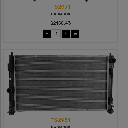
TS2971
RADIADOR
$2150.43
-
+
TS2951
RADIADOR