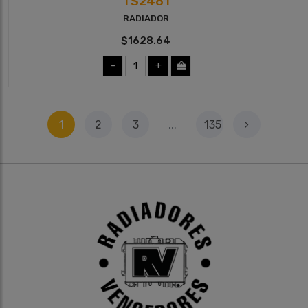
TS2481
RADIADOR
$1628.64
-
+
1
2
3
...
135