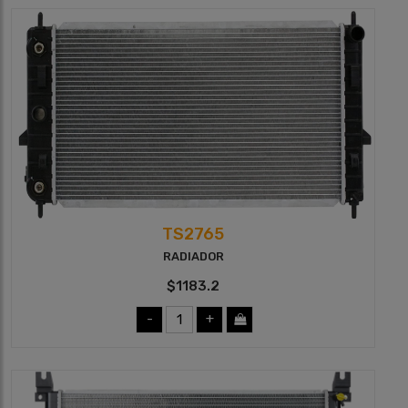
TS2765
RADIADOR
$1183.2
-
+