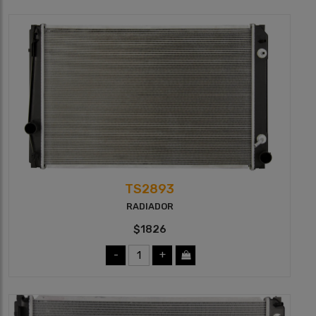
TS2893
RADIADOR
$1826
-
+