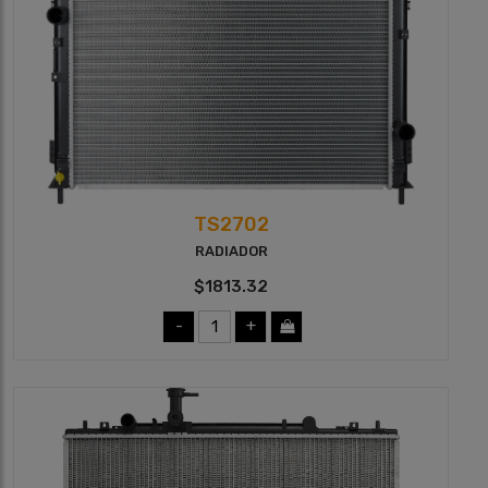
TS2702
RADIADOR
$1813.32
-
+