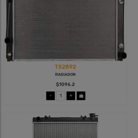
TS2892
RADIADOR
$1096.2
-
+