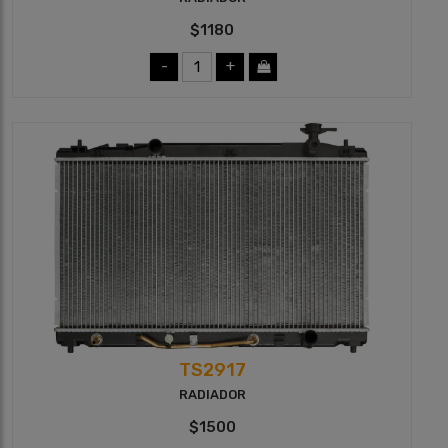
$1180
-
+
TS2917
RADIADOR
$1500