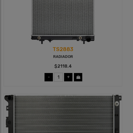
TS2883
RADIADOR
$2118.4
-
+